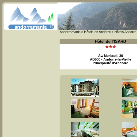
Andorramania
>
Hôtels en Andorre
>
Hôtels Andorre l
Hôtel de l'ISARD
Av. Meritxell, 36
AD500 - Andorre-la-Vieille
Principauté d'Andorre